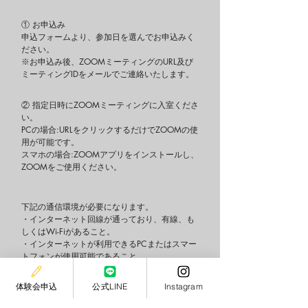
① お申込み
申込フォームより、参加日を選んでお申込みく
ださい。
※お申込み後、ZOOMミーティングのURL及び
ミーティングIDをメールでご連絡いたします。
② 指定日時にZOOMミーティングに入室くださ
い。
PCの場合:URLをクリックするだけでZOOMの使
用が可能です。
スマホの場合:ZOOMアプリをインストールし、
ZOOMをご使用ください。
下記の通信環境が必要になります。
・インターネット回線が通っており、有線、も
しくはWi-Fiがあること。
・インターネットが利用できるPCまたはスマー
トフォンが使用可能であること。
静かな場所で上記環境をご利用いただければ幸
いです。
体験会申込
公式LINE
Instagram