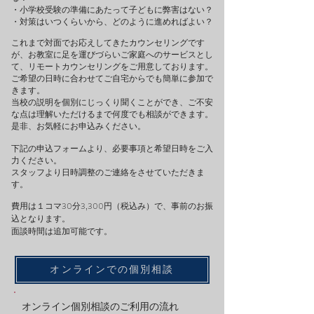
・小学校受験の準備にあたって子どもに弊害はない？
・対策はいつくらいから、どのように進めればよい？
これまで対面でお応えしてきたカウンセリングです
が、お教室に足を運びづらいご家庭へのサービスとし
て、リモートカウンセリングをご用意しております。
ご希望の日時に合わせてご自宅からでも簡単に参加で
きます。
当校の説明を個別にじっくり聞くことができ、ご不安
な点は理解いただけるまで何度でも相談ができます。
是非、お気軽にお申込みください。
下記の申込フォームより、必要事項と希望日時をご入
力ください。
スタッフより日時調整のご連絡をさせていただきま
す。
費用は１コマ30分3,300円（税込み）で、事前のお振
込となります。
面談時間は追加可能です。
オンラインでの個別相談
オンライン個別相談のご利用の流れ