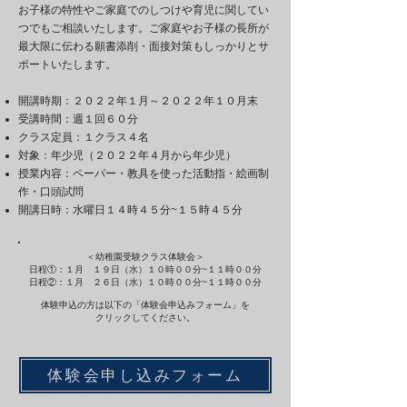
お子様の特性やご家庭でのしつけや育児に関してい
つでもご相談いたします。ご家庭やお子様の長所が
最大限に伝わる願書添削・面接対策もしっかりとサ
ポートいたします。​​
開講時期：２０２２年１月～２０２２年１０月末
受講時間：週１回６０分
クラス定員：１クラス４名
対象：年少児（２０２２年４月から年少児）
授業内容：ペーパー・教具を使った活動指・絵画制
作・口頭試問
開講日時：水曜日１４時４５分~１５時４５分
＜幼稚園受験クラス体験会＞
日程①：１月 １９日（水）１０時００分~１１時００分
日程②：１月 ２６日（水）１０時００分~１１時００分
体験申込の方は以下の「体験会申込みフォーム」を
クリックしてください。
体験会申し込みフォーム