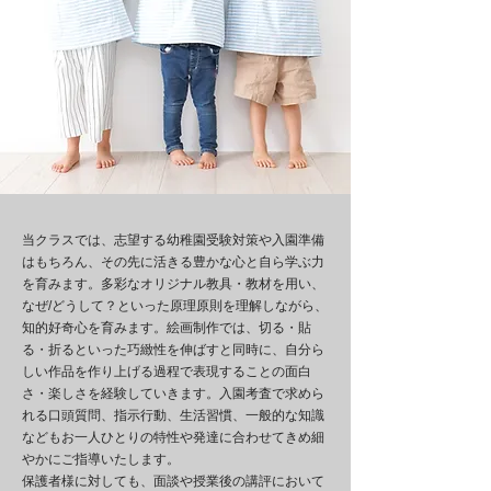
当クラスでは、志望する幼稚園受験対策や入園準備
はもちろん、その先に活きる豊かな心と自ら学ぶ力
を育みます。多彩なオリジナル教具・教材を用い、
なぜ/どうして？といった原理原則を理解しながら、
知的好奇心を育みます。絵画制作では、切る・貼
る・折るといった巧緻性を伸ばすと同時に、自分ら
しい作品を作り上げる過程で表現することの面白
さ・楽しさを経験していきます。入園考査で求めら
れる口頭質問、指示行動、生活習慣、一般的な知識
などもお一人ひとりの特性や発達に合わせてきめ細
やかにご指導いたします。
保護者様に対しても、面談や授業後の講評において